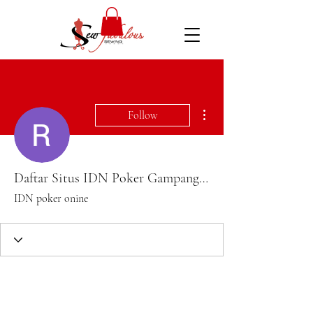
More actions
Follow
Daftar Situs IDN Poker Gampang Menang Hari ini Terpercaya
IDN poker onine